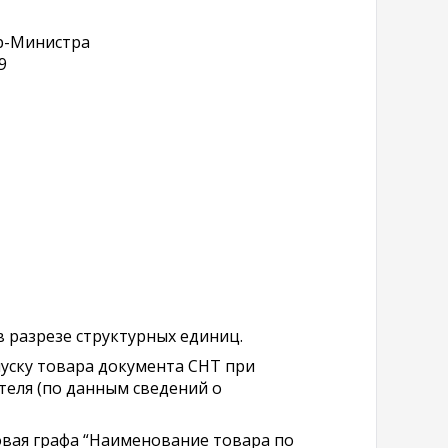
р-Министра
9
 разрезе структурных единиц.
пуску товара документа СНТ при
теля (по данным сведений о
новая графа “Наименование товара по