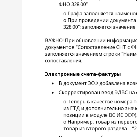
ФНО 328.00”
o Графа заполняется наимено
o При проведении документа 
328.00”; заполняется значение
ВАЖНО! При обновлении информацио
документов “Сопоставление СНТ с ФНО
заполняется значением строки “Наим
сопоставления.
Электронные счета-фактуры
В документ ЭСФ добавлена воз
Скорректирован ввод ЭДВС на о
o Теперь в качестве номера 
из ГТД и дополнительно значе
позиции в модуле ВС ИС ЭСФ)
o Например, товар из первого
товар из второго раздела – “2